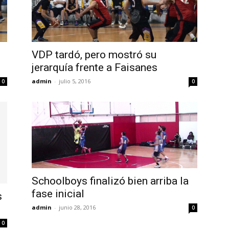
VDP tardó, pero mostró su
jerarquía frente a Faisanes
admin
-
julio 5, 2016
0
0
Schoolboys finalizó bien arriba la
fase inicial
s
admin
-
junio 28, 2016
0
0