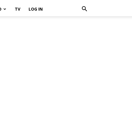
O
TV
LOG IN