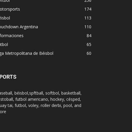
ftbol
256
otorsports
174
isbol
113
ouchdown Argentina
110
nformaciones
84
tbol
65
ga Metropolitana de Béisbol
60
PORTS
seball, béisbol,spftball, softbol, basketball,
stoball, futbol americano, hockey, césped,
ay tai, futbol, voley, roller derbi, pool, and
ore