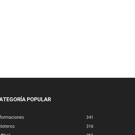
ATEGORÍA POPULAR
nformaciones
341
loteros
316