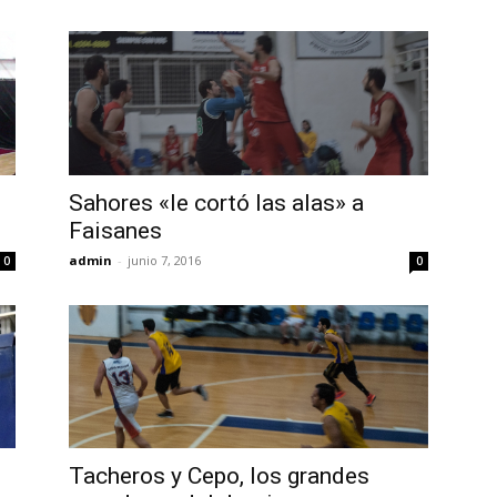
Sahores «le cortó las alas» a
Faisanes
admin
-
junio 7, 2016
0
0
Tacheros y Cepo, los grandes