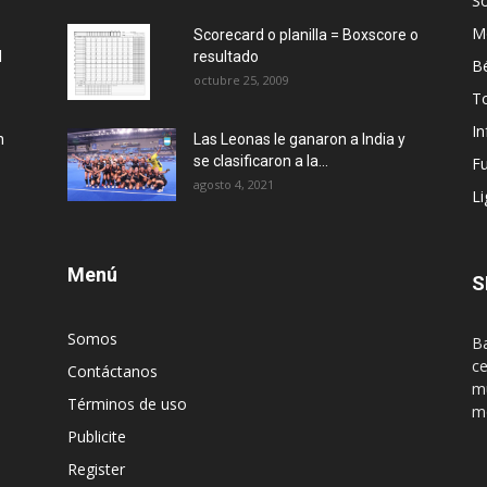
So
M
Scorecard o planilla = Boxscore o
l
resultado
Bé
octubre 25, 2009
T
I
n
Las Leonas le ganaron a India y
se clasificaron a la...
Fu
agosto 4, 2021
Li
Menú
S
Somos
Ba
ce
Contáctanos
mu
Términos de uso
m
Publicite
Register