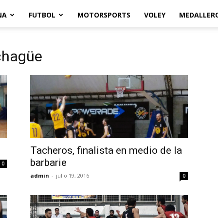
NA
FUTBOL
MOTORSPORTS
VOLEY
MEDALLER
Echagüe
Tacheros, finalista en medio de la
barbarie
0
admin
-
julio 19, 2016
0