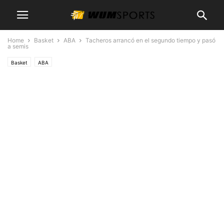
Home
Basket
ABA
Tacheros arrancó en el segundo tiempo y pasó
a semis
Basket
ABA