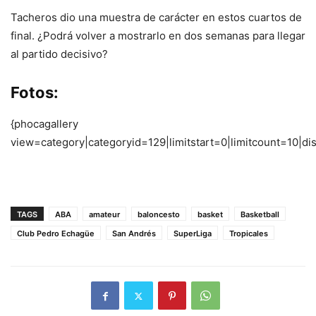
Tacheros dio una muestra de carácter en estos cuartos de
final. ¿Podrá volver a mostrarlo en dos semanas para llegar
al partido decisivo?
Fotos:
{phocagallery
view=category|categoryid=129|limitstart=0|limitcount=10|d
TAGS
ABA
amateur
baloncesto
basket
Basketball
Club Pedro Echagüe
San Andrés
SuperLiga
Tropicales