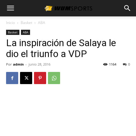
Inicio
Basket
ABA
Basket
ABA
La inspiración de Salaya le
dio el triunfo a VDP
Por
admin
-
junio 28, 2016
1164
0