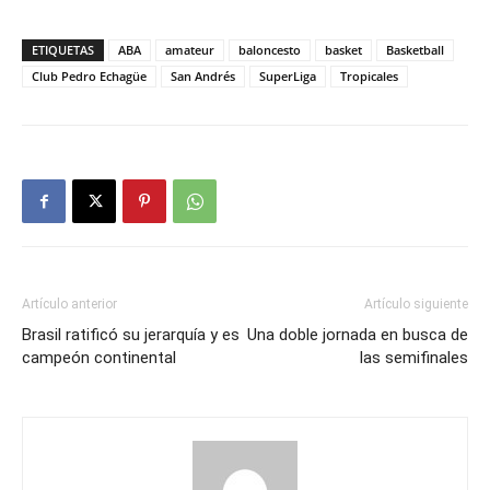
ETIQUETAS
ABA
amateur
baloncesto
basket
Basketball
Club Pedro Echagüe
San Andrés
SuperLiga
Tropicales
Artículo anterior
Artículo siguiente
Brasil ratificó su jerarquía y es
Una doble jornada en busca de
campeón continental
las semifinales