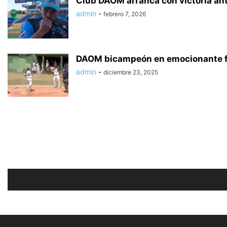
Club DAOM arranca con victoria an
admin
-
febrero 7, 2026
DAOM bicampeón en emocionante fi
admin
-
diciembre 23, 2025