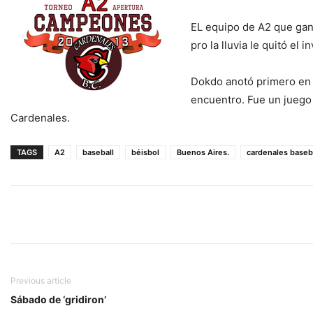
EL equipo de A2 que gan
pro la lluvia le quitó el
Dokdo anotó primero en e
encuentro. Fue un juego
Cardenales.
TAGS
A2
baseball
béisbol
Buenos Aires.
cardenales baseba
Previous article
Sábado de ‘gridiron’