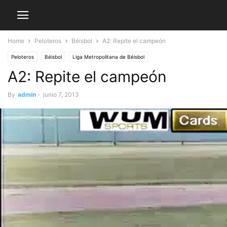
Home
Peloteros
Béisbol
A2: Repite el campeón
Peloteros
Béisbol
Liga Metropolitana de Béisbol
A2: Repite el campeón
By
admin
-
junio 7, 2013