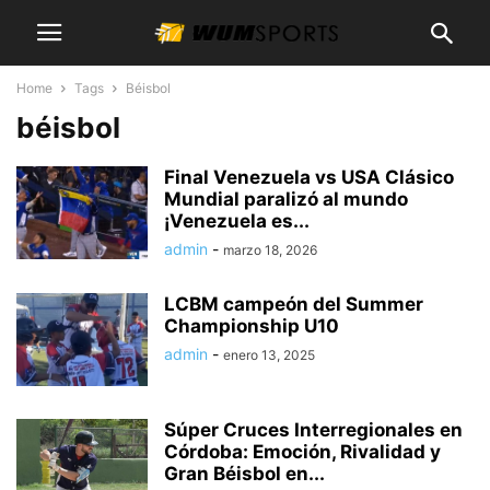
Home
Tags
Béisbol
béisbol
Final Venezuela vs USA Clásico
Mundial paralizó al mundo
¡Venezuela es...
admin
-
marzo 18, 2026
LCBM campeón del Summer
Championship U10
admin
-
enero 13, 2025
Súper Cruces Interregionales en
Córdoba: Emoción, Rivalidad y
Gran Béisbol en...