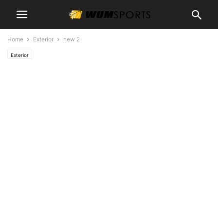
Home
Exterior
new 2
Exterior