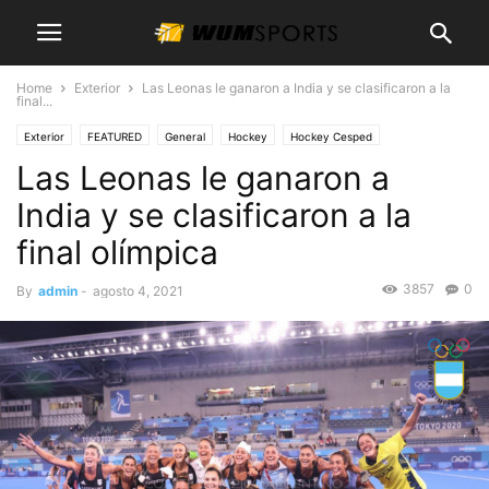
Home
Exterior
Las Leonas le ganaron a India y se clasificaron a la
final...
Exterior
FEATURED
General
Hockey
Hockey Cesped
Las Leonas le ganaron a
Motorsports
India y se clasificaron a la
final olímpica
3857
0
By
admin
-
agosto 4, 2021