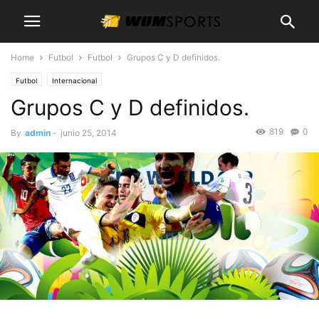
Home
Futbol
Futbol
Grupos C y D definidos.
Futbol
Internacional
Grupos C y D definidos.
819
0
By
admin
-
junio 25, 2014