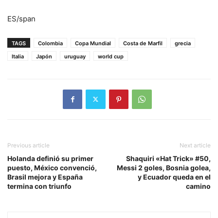
ES/span
TAGS
Colombia
Copa Mundial
Costa de Marfil
grecia
Italia
Japón
uruguay
world cup
Previous article
Next article
Holanda definió su primer
Shaquiri «Hat Trick» #50,
puesto, México convenció,
Messi 2 goles, Bosnia golea,
Brasil mejora y España
y Ecuador queda en el
termina con triunfo
camino