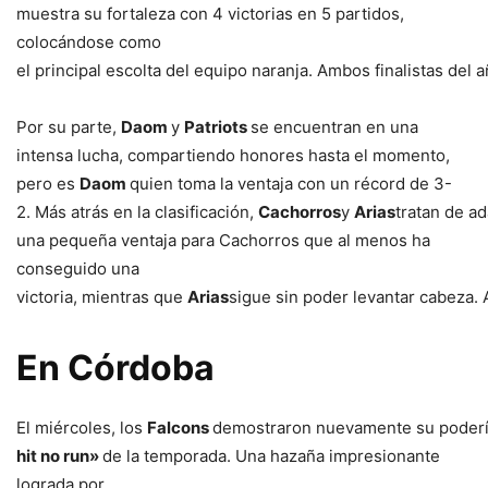
muestra su fortaleza con 4 victorias en 5 partidos,
colocándose como
el principal escolta del equipo naranja. Ambos finalistas del
Por su parte,
Daom
y
Patriots
se encuentran en una
intensa lucha, compartiendo honores hasta el momento,
pero es
Daom
quien toma la ventaja con un récord de 3-
2. Más atrás en la clasificación,
Cachorros
y
Arias
tratan de ad
una pequeña ventaja para Cachorros que al menos ha
conseguido una
victoria, mientras que
Arias
sigue sin poder levantar cabeza.
En
Córdoba
El miércoles, los
Falcons
demostraron nuevamente su poderí
hit no run»
de la temporada. Una hazaña impresionante
lograda por