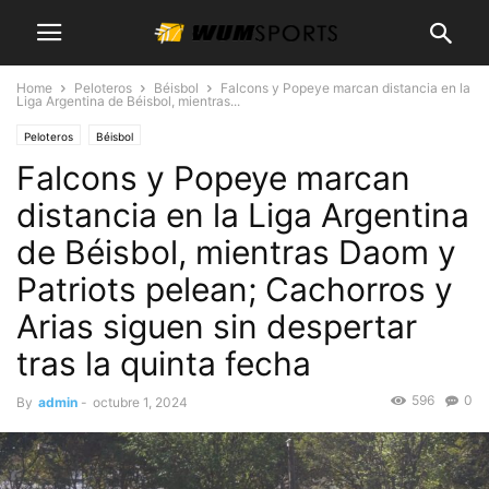
Home
Peloteros
Béisbol
Falcons y Popeye marcan distancia en la
Liga Argentina de Béisbol, mientras...
Peloteros
Béisbol
Falcons y Popeye marcan
distancia en la Liga Argentina
de Béisbol, mientras Daom y
Patriots pelean; Cachorros y
Arias siguen sin despertar
tras la quinta fecha
596
0
By
admin
-
octubre 1, 2024