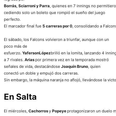
Borrás, Sciarroni y Parra
, quienes en 7 innings no permitiero
cediendo solo un boleto que rompió el sueño del juego
perfecto.
El marcador final fue
5 carreras por 0
, consolidando a Falcons
El sábado, los Falcons volvieron a triunfar, aunque con un
poco más de
esfuerzo.
YafersonLópez
brilló en la lomita, lanzando 4 inn
a 7 rivales.
Arias
por primera vez en la temporada mostró
señales de vida, destacándose
Joaquín Bruno
, quien
conectó un doble y empujó dos carreras.
Sin embargo, la máquina naranja no aflojó, llevándose la vict
En
Salta
El miércoles,
Cachorros
y
Popeye
protagonizaron un duelo mu