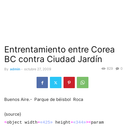
Entrentamiento entre Corea
BC contra Ciudad Jardín
829
0
By
admin
-
octubre 27, 2009
Buenos Aire.- Parque de béisbol Roca
{source}
<
object width
=
«425»
height
=
«344»
>
<
param