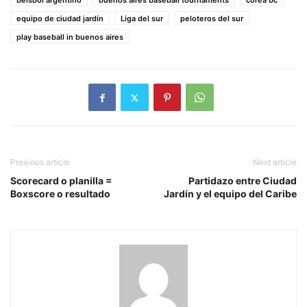
beisbol argentino
buenos aires baseball tournaments
corea bc
equipo de ciudad jardín
Liga del sur
peloteros del sur
play baseball in buenos aires
Previous article
Next article
Scorecard o planilla =
Partidazo entre Ciudad
Boxscore o resultado
Jardín y el equipo del Caribe