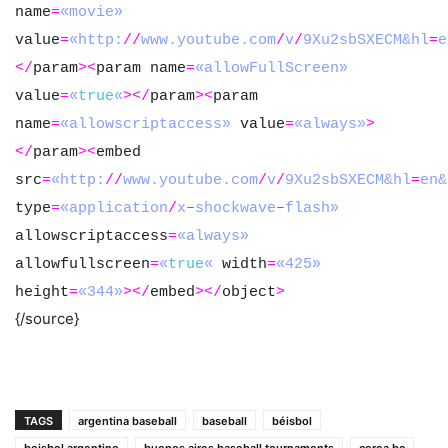
name
=
«movie»
value
=
«http:
/
/
www.youtube.com
/
v
/
9Xu2sbSXECM&hl
=
e
<
/
param
>
<
param name
=
«allowFullScreen»
value
=
«
true
«
>
<
/
param
>
<
param
name
=
«allowscriptaccess»
value
=
«always»
>
<
/
param
>
<
embed
src
=
«http:
/
/
www.youtube.com
/
v
/
9Xu2sbSXECM&hl
=
en&
type
=
«application
/
x
–
shockwave
–
flash»
allowscriptaccess
=
«always»
allowfullscreen
=
«
true
«
width
=
«425»
height
=
«344»
>
<
/
embed
>
<
/
object
>
{/source}
TAGS
argentina baseball
baseball
béisbol