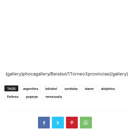
{gallery}phocagallery/Beisbol/1Torneo3provincias{/gallery}
TAGS
argentina
béisbol
cordoba
daom
dolphins
Felinos
popeye
venezuela