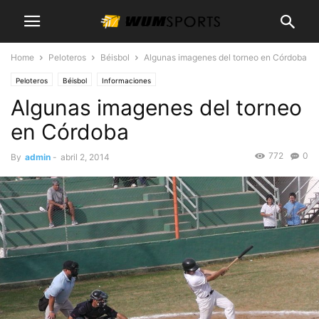
Home
Peloteros
Béisbol
Algunas imagenes del torneo en Córdoba
Peloteros
Béisbol
Informaciones
Algunas imagenes del torneo
en Córdoba
772
0
By
admin
-
abril 2, 2014