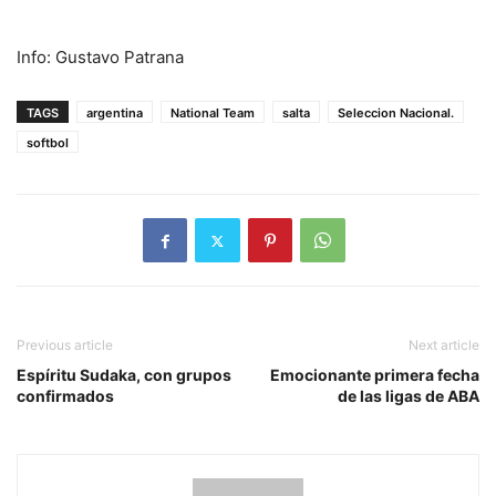
Info: Gustavo Patrana
TAGS
argentina
National Team
salta
Seleccion Nacional.
softbol
Previous article
Next article
Espíritu Sudaka, con grupos
Emocionante primera fecha
confirmados
de las ligas de ABA