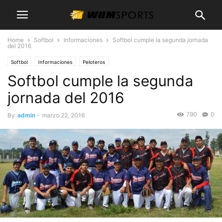
Home
Softbol
Informaciones
Softbol cumple la segunda jornada
del 2016
Softbol
Informaciones
Peloteros
Softbol cumple la segunda
jornada del 2016
790
0
By
admin
-
marzo 22, 2016