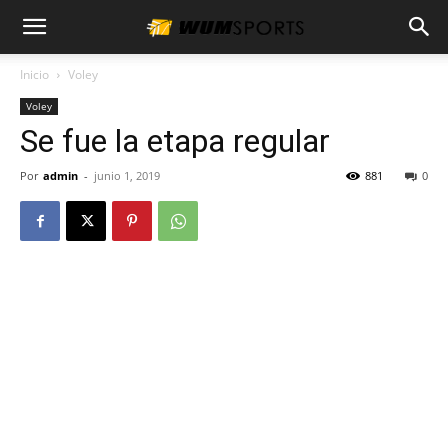
Inicio
Voley
Voley
Se fue la etapa regular
Por
admin
-
junio 1, 2019
881
0