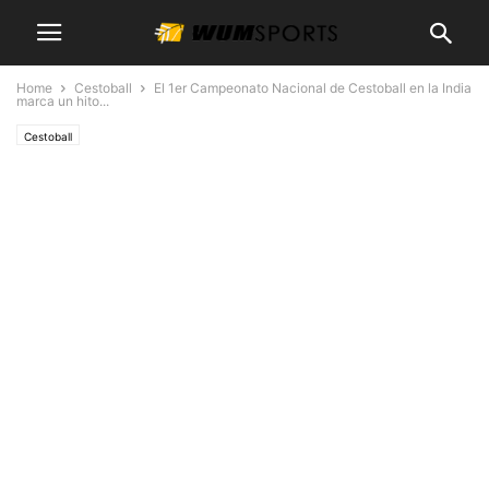
Home
Cestoball
El 1er Campeonato Nacional de Cestoball en la India
marca un hito...
Cestoball