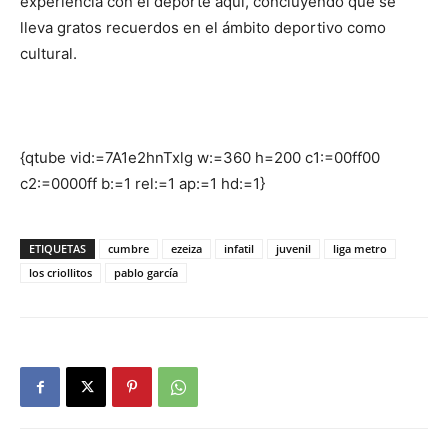
experiencia con el deporte aquí, concluyendo que se
lleva gratos recuerdos en el ámbito deportivo como
cultural.
{qtube vid:=7A1e2hnTxlg w:=360 h=200 c1:=00ff00
c2:=0000ff b:=1 rel:=1 ap:=1 hd:=1}
ETIQUETAS
cumbre
ezeiza
infatil
juvenil
liga metro
los criollitos
pablo garcía