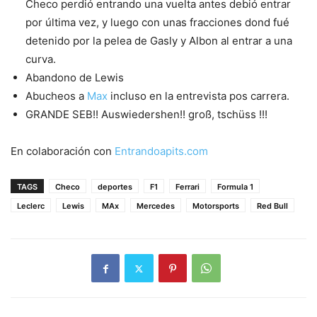
Checo perdió entrando una vuelta antes debió entrar
por última vez, y luego con unas fracciones dond fué
detenido por la pelea de Gasly y Albon al entrar a una
curva.
Abandono de Lewis
Abucheos a
Max
incluso en la entrevista pos carrera.
GRANDE SEB!! Auswiedershen!! groß, tschüss !!!
En colaboración con
Entrandoapits.com
TAGS
Checo
deportes
F1
Ferrari
Formula 1
Leclerc
Lewis
MAx
Mercedes
Motorsports
Red Bull