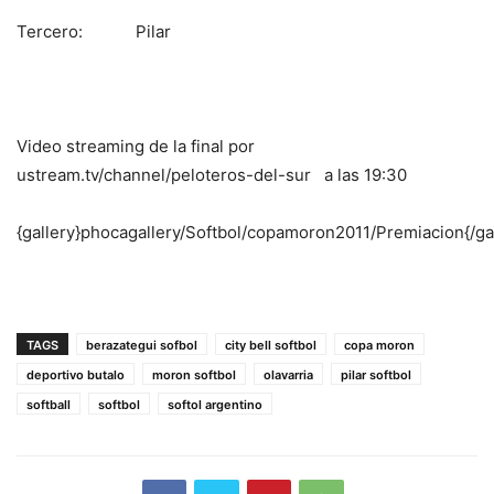
Tercero: Pilar
Video streaming de la final por
ustream.tv/channel/peloteros-del-sur a las 19:30
{gallery}phocagallery/Softbol/copamoron2011/Premiacion{/gal
TAGS
berazategui sofbol
city bell softbol
copa moron
deportivo butalo
moron softbol
olavarria
pilar softbol
softball
softbol
softol argentino