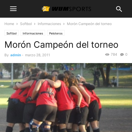
Home
Softbol
Informaciones
Morón Campeón del torneo
Softbol
Informaciones
Peloteros
Morón Campeón del torneo
784
0
By
admin
-
marzo 28, 2011