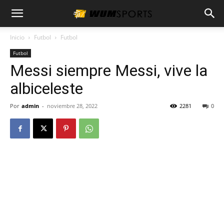
Inicio
Futbol
Futbol
Futbol
Messi siempre Messi, vive la
albiceleste
Por
admin
-
noviembre 28, 2022
2281
0