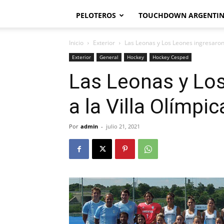
PELOTEROS
TOUCHDOWN ARGENTI
Inicio
Exterior
Las Leonas y Los Leones ingresaron 
Exterior
General
Hockey
Hockey Cesped
Las Leonas y Lo
a la Villa Olímpic
Por
admin
-
julio 21, 2021