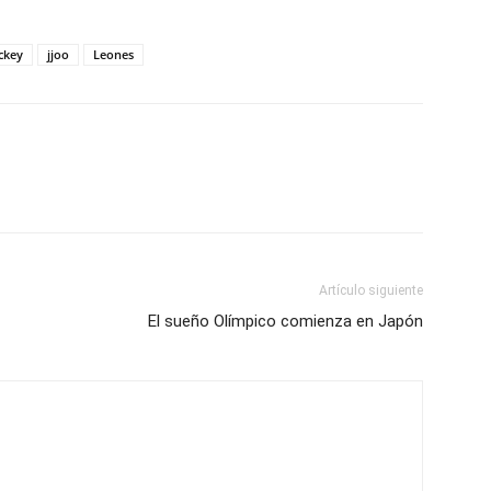
ckey
jjoo
Leones
Artículo siguiente
El sueño Olímpico comienza en Japón