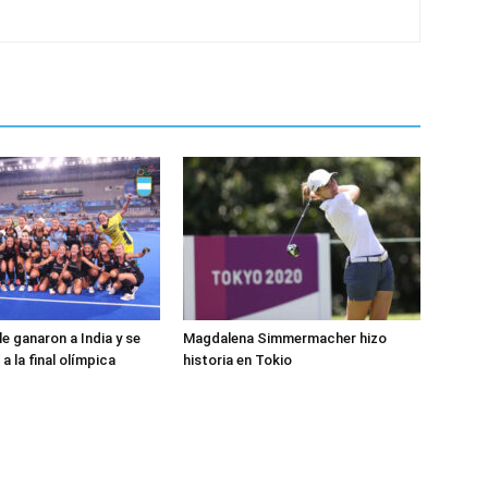
e ganaron a India y se
Magdalena Simmermacher hizo
 a la final olímpica
historia en Tokio