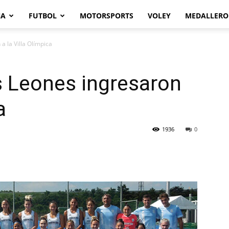
NA
FUTBOL
MOTORSPORTS
VOLEY
MEDALLERO
a la Villa Olímpica
s Leones ingresaron
a
1936
0