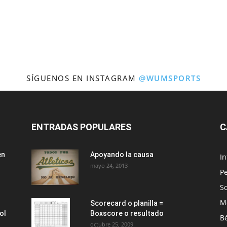
SÍGUENOS EN INSTAGRAM
@WUMSPORTS
ENTRADAS POPULARES
C
en
Apoyando la causa
I
mayo 24, 2013
Pe
So
M
Scorecard o planilla =
ol
Boxscore o resultado
Bé
octubre 25, 2009