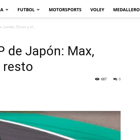
NA
FUTBOL
MOTORSPORTS
VOLEY
MEDALLERO
, Lando, Oscar y el...
P de Japón: Max,
 resto
687
0