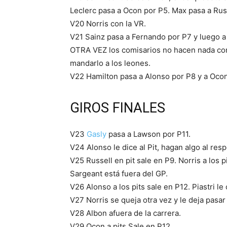
Leclerc pasa a Ocon por P5. Max pasa a Rus
V20 Norris con la VR.
V21 Sainz pasa a Fernando por P7 y luego a
OTRA VEZ los comisarios no hacen nada con 
mandarlo a los leones.
V22 Hamilton pasa a Alonso por P8 y a Ocon 
GIROS FINALES
V23
Gasly
pasa a Lawson por P11.
V24 Alonso le dice al Pit, hagan algo al res
V25 Russell en pit sale en P9. Norris a los p
Sargeant está fuera del GP.
V26 Alonso a los pits sale en P12. Piastri le 
V27 Norris se queja otra vez y le deja pasar 
V28 Albon afuera de la carrera.
V29 Ocon a pits Sale en P12.