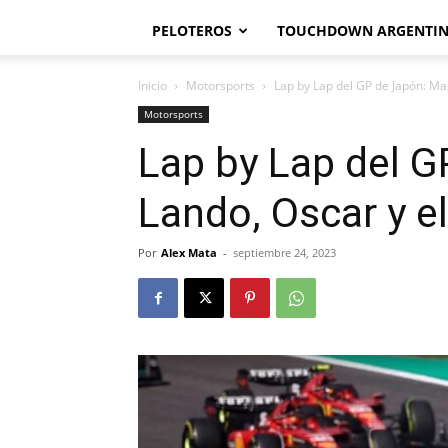
PELOTEROS
TOUCHDOWN ARGENTI
Inicio
Motorsports
Lap by Lap del GP de Japón: Max
Motorsports
Lap by Lap del G
Lando, Oscar y el
Por
Alex Mata
-
septiembre 24, 2023