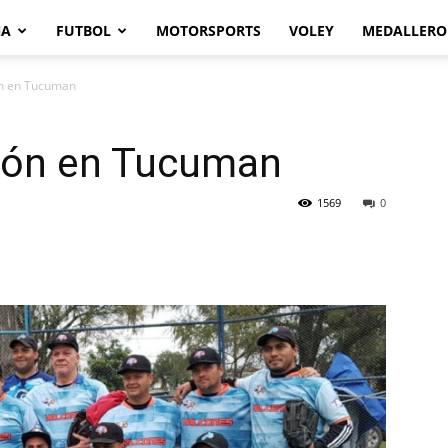
NA
FUTBOL
MOTORSPORTS
VOLEY
MEDALLERO
n en Tucuman
ón en Tucuman
1569
0