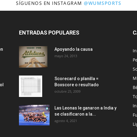
SÍGUENOS EN INSTAGRAM
@WUMSPORTS
ENTRADAS POPULARES
C
en
Apoyando la causa
I
mayo 24, 2013
Pe
So
M
Scorecard o planilla =
ol
Boxscore o resultado
Bé
octubre 25, 2009
T
I
Las Leonas le ganaron a India y
se clasificaron a la...
Fu
agosto 4, 2021
Li