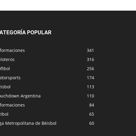
ATEGORÍA POPULAR
nformaciones
341
loteros
316
ftbol
256
otorsports
174
isbol
113
ouchdown Argentina
110
nformaciones
84
tbol
65
ga Metropolitana de Béisbol
60