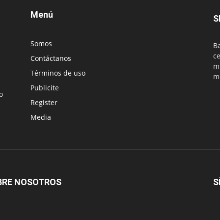
Menú
S
Somos
Ba
ce
Contáctanos
mu
Términos de uso
m
Publicite
o
Register
Media
BRE NOSOTROS
S