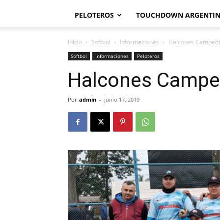
PELOTEROS
TOUCHDOWN ARGENTI
Inicio
Softbol
Informaciones
Halcones Campeó
Softbol
Informaciones
Peloteros
Halcones Campe
Por
admin
-
junio 17, 2019