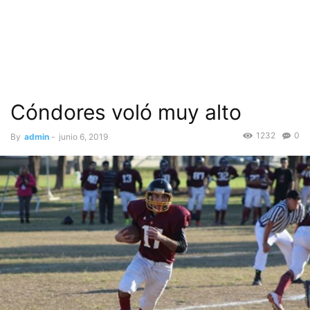
Cóndores voló muy alto
1232
0
By
admin
-
junio 6, 2019