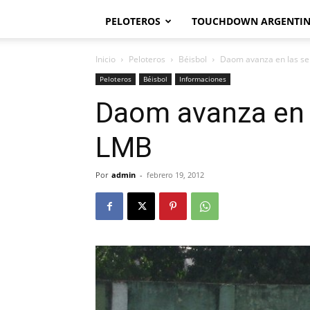
PELOTEROS
TOUCHDOWN ARGENTI
Inicio
Peloteros
Béisbol
Daom avanza en las se
Peloteros
Béisbol
Informaciones
Daom avanza en l
LMB
Por
admin
-
febrero 19, 2012