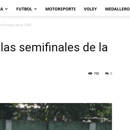
NA
FUTBOL
MOTORSPORTS
VOLEY
MEDALLERO
mifinales de la LMB
as semifinales de la
788
0