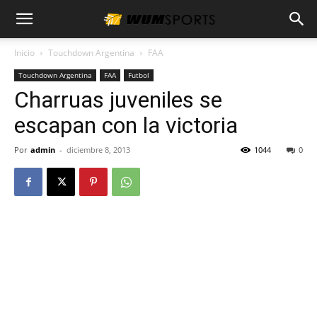
Inicio
Touchdown Argentina
FAA
Touchdown Argentina
FAA
Futbol
Charruas juveniles se
escapan con la victoria
Por
admin
-
diciembre 8, 2013
1044
0