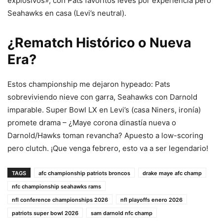
explosivos», con Pats favoritos leves por experiencia pero
Seahawks en casa (Levi’s neutral).
¿Rematch Histórico o Nueva
Era?
Estos championship me dejaron hypeado: Pats
sobreviviendo nieve con garra, Seahawks con Darnold
imparable. Super Bowl LX en Levi’s (casa Niners, ironía)
promete drama – ¿Maye corona dinastía nueva o
Darnold/Hawks toman revancha? Apuesto a low-scoring
pero clutch. ¡Que venga febrero, esto va a ser legendario!
TAGS
afc championship patriots broncos
drake maye afc champ
nfc championship seahawks rams
nfl conference championships 2026
nfl playoffs enero 2026
patriots super bowl 2026
sam darnold nfc champ