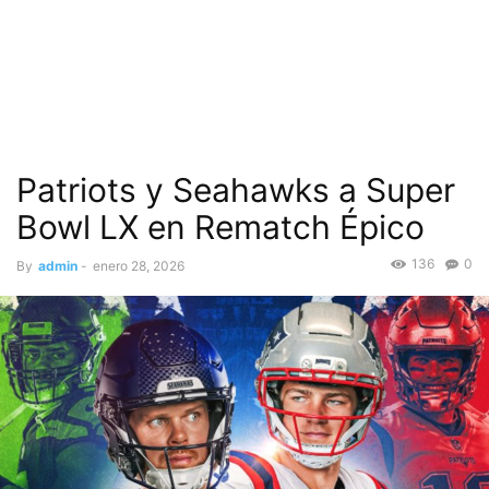
Patriots y Seahawks a Super
Bowl LX en Rematch Épico
136
0
By
admin
-
enero 28, 2026