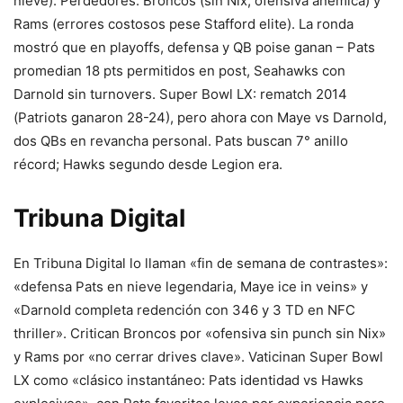
nieve). Perdedores: Broncos (sin Nix, ofensiva anémica) y
Rams (errores costosos pese Stafford elite). La ronda
mostró que en playoffs, defensa y QB poise ganan – Pats
promedian 18 pts permitidos en post, Seahawks con
Darnold sin turnovers. Super Bowl LX: rematch 2014
(Patriots ganaron 28-24), pero ahora con Maye vs Darnold,
dos QBs en revancha personal. Pats buscan 7° anillo
récord; Hawks segundo desde Legion era.
Tribuna Digital
En Tribuna Digital lo llaman «fin de semana de contrastes»:
«defensa Pats en nieve legendaria, Maye ice in veins» y
«Darnold completa redención con 346 y 3 TD en NFC
thriller». Critican Broncos por «ofensiva sin punch sin Nix»
y Rams por «no cerrar drives clave». Vaticinan Super Bowl
LX como «clásico instantáneo: Pats identidad vs Hawks