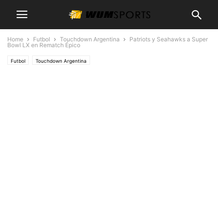
Home
Futbol
Touchdown Argentina
Patriots y Seahawks a Super
Bowl LX en Rematch Épico
Futbol
Touchdown Argentina