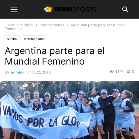
Home
Softbol
Informaciones
Argentina parte para el Mundial
Femenino
Softbol
Informaciones
Argentina parte para el
Mundial Femenino
1177
0
By
admin
-
junio 22, 2010