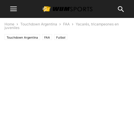
Home
Touchdown Argentina
FAA
Yacarés, tricampeones en
juveniles
Touchdown Argentina
FAA
Futbol