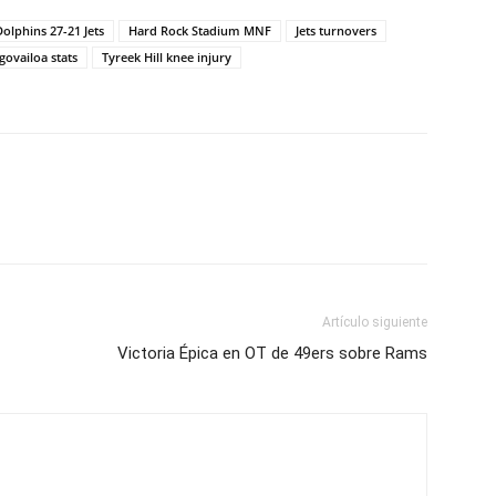
Dolphins 27-21 Jets
Hard Rock Stadium MNF
Jets turnovers
govailoa stats
Tyreek Hill knee injury
Artículo siguiente
Victoria Épica en OT de 49ers sobre Rams