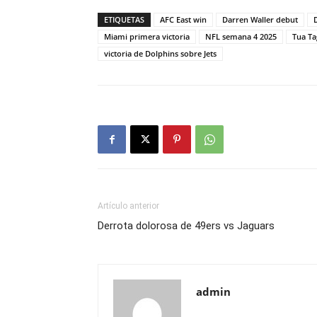
ETIQUETAS
AFC East win
Darren Waller debut
Miami primera victoria
NFL semana 4 2025
Tua Ta
victoria de Dolphins sobre Jets
Artículo anterior
Derrota dolorosa de 49ers vs Jaguars
admin