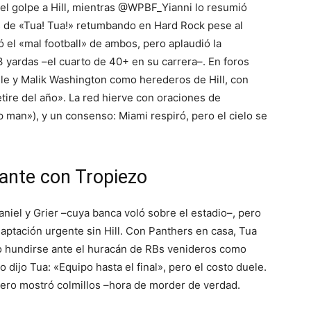
el golpe a Hill, mientras @WPBF_Yianni lo resumió
os de «Tua! Tua!» retumbando en Hard Rock pese al
el «mal football» de ambos, pero aplaudió la
 yardas –el cuarto de 40+ en su carrera–. En foros
e y Malik Washington como herederos de Hill, con
ire del año». La red hierve con oraciones de
n»), y un consenso: Miami respiró, pero el cielo se
lante con Tropiezo
aniel y Grier –cuya banca voló sobre el estadio–, pero
daptación urgente sin Hill. Con Panthers en casa, Tua
no hundirse ante el huracán de RBs venideros como
 dijo Tua: «Equipo hasta el final», pero el costo duele.
pero mostró colmillos –hora de morder de verdad.