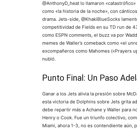
@AnthonyD_heat lo llamaron «catastrófico» 
como «la historia de la noche», con cántic
drama. Jets-side, @KhakiBlueSocks lamentó 
competitividad de Fields en su TD run de 43
como ESPN comments, el buzz va por Waddl
memes de Waller’s comeback como «el unret
excompañeros como Mahomes («Prayers up ma
nubló.
Punto Final: Un Paso Ade
Ganar a los Jets alivia la presión sobre McD
esta victoria de Dolphins sobre Jets grita a
debe repartir más a Achane y Waller para 
Henry o Cook. Fue un triunfo colectivo, como
Miami, ahora 1-3, no es contendiente aún, 