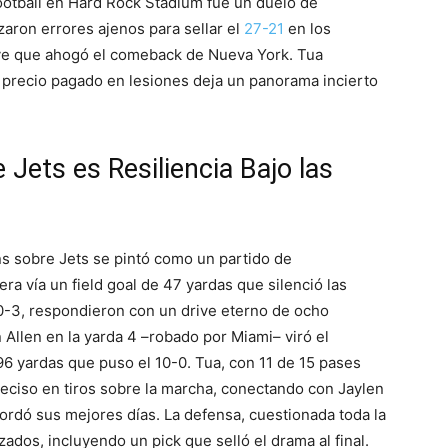
Football en Hard Rock Stadium fue un duelo de
izaron errores ajenos para sellar el
27-21
en los
ave que ahogó el comeback de Nueva York. Tua
l precio pagado en lesiones deja un panorama incierto
 Jets es Resiliencia Bajo las
hins sobre Jets se pintó como un partido de
ra vía un field goal de 47 yardas que silenció las
n 0-3, respondieron con un drive eterno de ocho
Allen en la yarda 4 –robado por Miami– viró el
yardas que puso el 10-0. Tua, con 11 de 15 pases
reciso en tiros sobre la marcha, conectando con Jaylen
rdó sus mejores días. La defensa, cuestionada toda la
ados, incluyendo un pick que selló el drama al final.