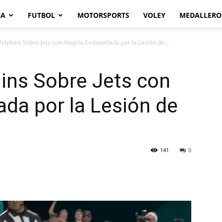
NA
FUTBOL
MOTORSPORTS
VOLEY
MEDALLERO
Dolphins Sobre Jets con Alegría Embotellada por la Lesión de...
hins Sobre Jets con
ada por la Lesión de
141
0