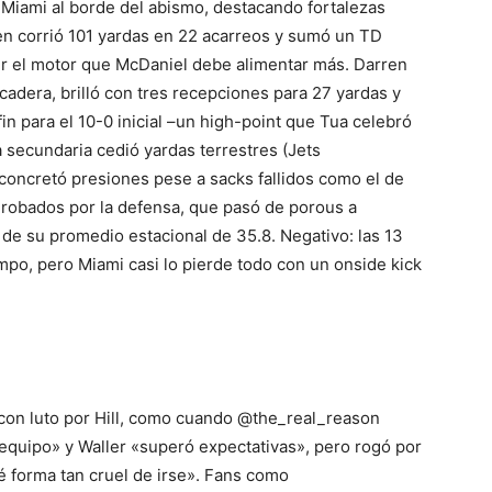
 Miami al borde del abismo, destacando fortalezas
en corrió 101 yardas en 22 acarreos y sumó un TD
er el motor que McDaniel debe alimentar más. Darren
 cadera, brilló con tres recepciones para 27 yardas y
in para el 10-0 inicial –un high-point que Tua celebró
 secundaria cedió yardas terrestres (Jets
 concretó presiones pese a sacks fallidos como el de
 robados por la defensa, que pasó de porous a
 de su promedio estacional de 35.8. Negativo: las 13
po, pero Miami casi lo pierde todo con un onside kick
 con luto por Hill, como cuando @the_real_reason
 equipo» y Waller «superó expectativas», pero rogó por
é forma tan cruel de irse». Fans como