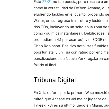
Este
27-21
no fue poesía, pero rescató a un
como la versatilidad de De’Von Achane, qui
eludiendo tackles en el cuarto, probando s
Waller, en su regreso tras retiro y lesión de
dos TDs, incluyendo un salto en la zona de f
como «química instantánea». Debilidades: la
promediaron 4.1 por acarreo), y el EDGE no
Chop Robinson. Positivo neto: tres fumbles
oportunista, y un Tua con rating por encima
penalizaciones de Nueva York regalaron cam
fallido al final.
Tribuna Digital
En X, la euforia por la primera W se mezcló
tuiteó que Achane es «el mejor jugador del
Tyreek: «Si es su último juego en Miami, qu