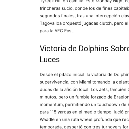
Tyreek Hill en camilla. Este Monday Night 
trincheras sucio, donde los delfines capital
segundos finales, tras una intercepción cl
Tagovailoa orquestó jugadas clutch, pero e
para la AFC East.
Victoria de Dolphins Sobre
Luces
Desde el pitazo inicial, la victoria de Dolp
supervivencia, con Miami tomando la delante
dudas de la afición local. Los Jets, tambié
minutos, pero un fumble forzado de Braelon 
momentum, permitiendo un touchdown de 96 
para 115 yardas en el medio tiempo, lució p
Waddle en una ruta wheel profunda que reco
temporada, despertó con tres turnovers forz