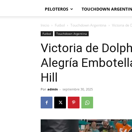
PELOTEROS
TOUCHDOWN ARGENTI
Inicio
Futbol
Touchdown Argentina
Victoria de 
Futbol
Touchdown Argentina
Victoria de Dolp
Alegría Embotell
Hill
Por
admin
-
septiembre 30, 2025