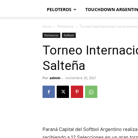
PELOTEROS
TOUCHDOWN ARGENTI
Inicio
Peloteros
Torneo Internacional con presenc
Peloteros
Softbol
Torneo Internaci
Salteña
Por
admin
-
noviembre 20, 2021
Paraná Capital del Softbol Argentino realiz
recibiendo a 12 Selecciones en un gran torne