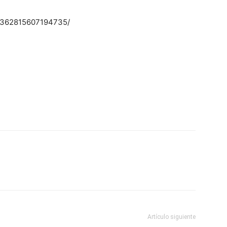
l-362815607194735/
Artículo siguiente