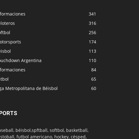
nformaciones
341
loteros
316
ftbol
256
otorsports
174
isbol
113
ouchdown Argentina
110
nformaciones
84
tbol
65
ga Metropolitana de Béisbol
60
PORTS
seball, béisbol,spftball, softbol, basketball,
stoball, futbol americano, hockey, césped,