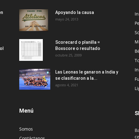
en
Apoyando la causa
I
mayo 24, 2013
Pe
So
M
Scorecard o planilla =
ol
Boxscore o resultado
Bé
octubre 25, 2009
T
I
Las Leonas le ganaron a India y
se clasificaron a la...
Fu
agosto 4, 2021
Li
Menú
S
Somos
Ba
ce
Contáctanos