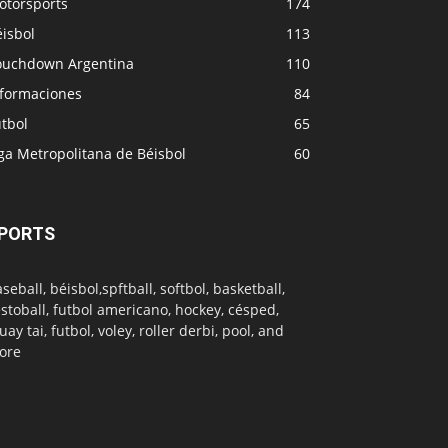
otorsports
174
isbol
113
ouchdown Argentina
110
nformaciones
84
tbol
65
ga Metropolitana de Béisbol
60
PORTS
seball, béisbol,spftball, softbol, basketball,
stoball, futbol americano, hockey, césped,
ay tai, futbol, voley, roller derbi, pool, and
ore