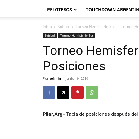
PELOTEROS
TOUCHDOWN ARGENTI
Inicio
Softbol
Torneo Hemisferio Sur
Torneo He
Softbol
Torneo Hemisferio Sur
Torneo Hemisfer
Posiciones
Por
admin
-
junio 19, 2010
Pilar,Arg-
Tabla de posiciones después del