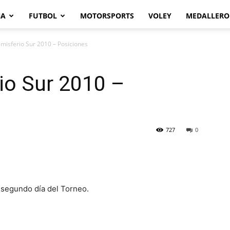
NA
FUTBOL
MOTORSPORTS
VOLEY
MEDALLERO
misferio Sur 2010 – Posiciones
io Sur 2010 –
727
0
 segundo día del Torneo.