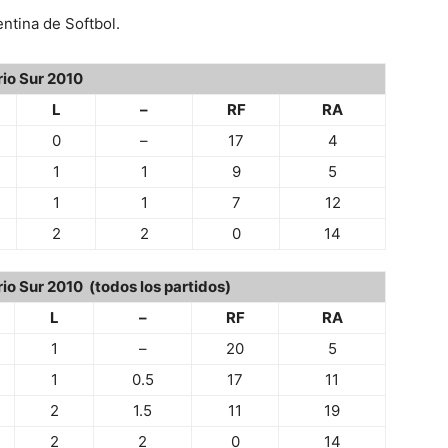
entina de Softbol.
rio Sur 2010
L
–
RF
RA
0
–
17
4
1
1
9
5
1
1
7
12
2
2
0
14
io Sur 2010 (todos los partidos)
L
–
RF
RA
1
–
20
5
1
0.5
17
11
2
1.5
11
19
2
2
0
14