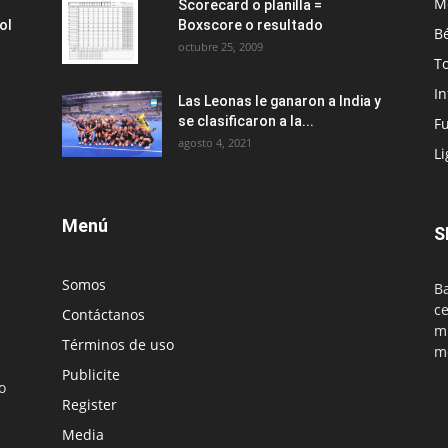
M
Scorecard o planilla =
ol
Boxscore o resultado
Bé
octubre 25, 2009
T
I
Las Leonas le ganaron a India y
se clasificaron a la...
Fu
agosto 4, 2021
Li
Menú
S
Somos
Ba
ce
Contáctanos
mu
Términos de uso
m
Publicite
o
Register
Media