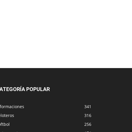
ATEGORÍA POPULAR
nformaciones
341
loteros
316
ftbol
256