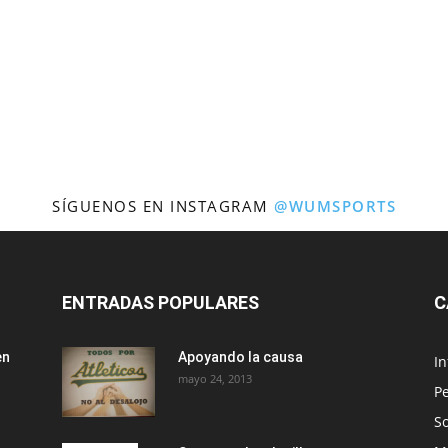
SÍGUENOS EN INSTAGRAM
@WUMSPORTS
ENTRADAS POPULARES
C
en
Apoyando la causa
I
mayo 24, 2013
Pe
So