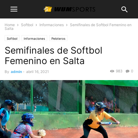
Home
Softbol
Informaciones
Semifinales de Softbol Femenino en
Salta
Softbol
Informaciones
Peloteros
Semifinales de Softbol
Femenino en Salta
983
0
By
admin
-
abril 16, 2021