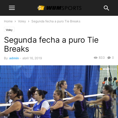
Home
Voley
Segunda fecha a puro Tie Breaks
Voley
Segunda fecha a puro Tie
Breaks
833
0
By
admin
-
abril 16, 2019