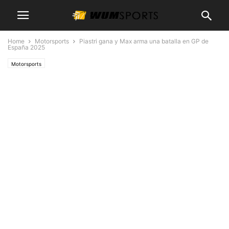
Home
Motorsports
Piastri gana y Max arma una batalla en GP de
España 2025
Motorsports