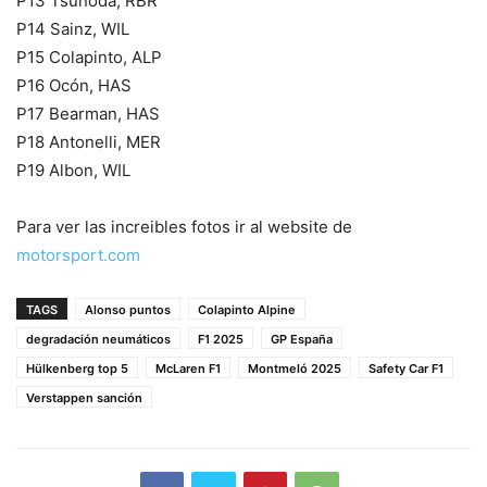
P13 Tsunoda, RBR
P14 Sainz, WIL
P15 Colapinto, ALP
P16 Ocón, HAS
P17 Bearman, HAS
P18 Antonelli, MER
P19 Albon, WIL
Para ver las increibles fotos ir al website de
motorsport.com
TAGS
Alonso puntos
Colapinto Alpine
degradación neumáticos
F1 2025
GP España
Hülkenberg top 5
McLaren F1
Montmeló 2025
Safety Car F1
Verstappen sanción