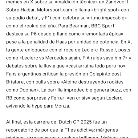
memes en X sobre su «maldición técnica» en Zandvoort.
Sobre Hadjar, Motorsport.com lo llama «bright spot» con
su podio debut, y F1i.com celebra su «ritmo impecable»
como el rookie del año. Para Bearman, BBC Sport
destaca su P6 desde pitlane como «remontada épica»
pese a la penalidad de Haas por unidad de potencia. En X,
la gente enloquece con el roce de Leclerc-Russell, posts
como «Leclerc vs Mercedes again, FIA rules save him?» y
debates sobre la lluvia que «casi arruina todo pero no».
Fans argentinos critican la presión en Colapinto post-
Briatore, con pulls sobre «Alpine destruyendo rookies
como Doohan». La parrilla impredecible genera buzz, con
RB como sorpresa y Ferrari «en crisis» según Leclerc,
avivando la hype para Monza.
Al final, esta carrera del Dutch GP 2025 fue un
recordatorio de por qué la F1 es adictiva: márgenes
mínimos, errores caros y rookies brillando. Mañana, con