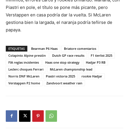
Piastri en pole, el título se pone más picante, pero
Verstappen en casa podría dar la vuelta. Si McLaren
gestiona bien la largada, el naranja podría teñirse de
papaya.
ETIQUETAS
Bearman P6 Haas
Briatore comentarios
Colapinto Alpine presión
Dutch GP race results
F1 tierlist 2025
FIA reglas incidentes
Haas one stop strategy
Hadjar P3 RB
Leclerc choques Ferrari
McLaren championship lead
Norris DNF McLaren
Piastri victoria 2025
rookie Hadjar
Verstappen P2 home
Zandvoort weather rain