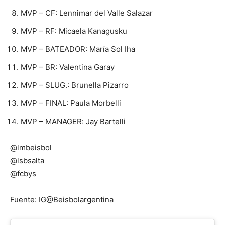
MVP – CF: Lennimar del Valle Salazar
MVP – RF: Micaela Kanagusku
MVP – BATEADOR: María Sol Iha
MVP – BR: Valentina Garay
MVP – SLUG.: Brunella Pizarro
MVP – FINAL: Paula Morbelli
MVP – MANAGER: Jay Bartelli
@lmbeisbol
@lsbsalta
@fcbys
Fuente: IG@Beisbolargentina