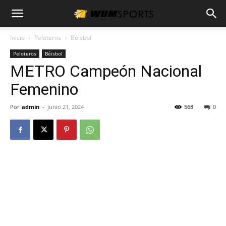
Inicio
Peloteros
Béisbol
Peloteros
Béisbol
METRO Campeón Nacional
Femenino
Por
admin
-
junio 21, 2024
568
0