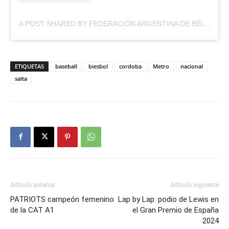
A POST SHARED BY FEDERACIÓN ARGENTINA DE BÉISBOL (@BEISBOLARGENTINA)
ETIQUETAS
baseball
biesbol
cordoba
Metro
nacional
salta
Artículo anterior
Artículo siguiente
PATRIOTS campeón femenino
Lap by Lap: podio de Lewis en
de la CAT A1
el Gran Premio de España
2024