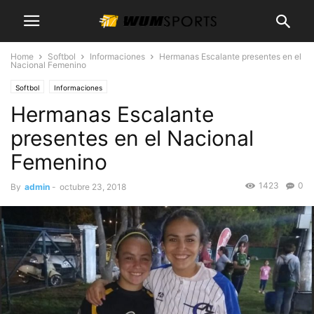
Home
Softbol
Informaciones
Hermanas Escalante presentes en el
Nacional Femenino
Softbol
Informaciones
Hermanas Escalante
presentes en el Nacional
Femenino
1423
0
By
admin
-
octubre 23, 2018