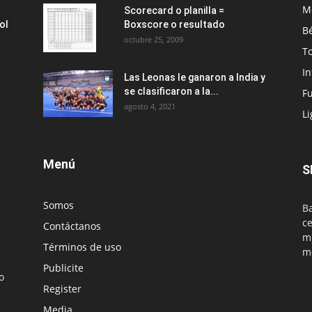
M
Scorecard o planilla =
ol
Boxscore o resultado
Bé
octubre 25, 2009
T
I
Las Leonas le ganaron a India y
se clasificaron a la...
Fu
agosto 4, 2021
Li
Menú
S
Somos
Ba
ce
Contáctanos
mu
Términos de uso
m
Publicite
o
Register
Media