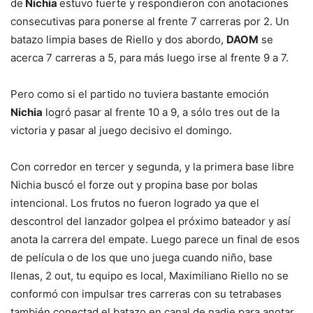
de
Nichia
estuvo fuerte y respondieron con anotaciones
consecutivas para ponerse al frente 7 carreras por 2. Un
batazo limpia bases de Riello y dos abordo,
DAOM
se
acerca 7 carreras a 5, para más luego irse al frente 9 a 7.
Pero como si el partido no tuviera bastante emoción
Nichia
logró pasar al frente 10 a 9, a sólo tres out de la
victoria y pasar al juego decisivo el domingo.
Con corredor en tercer y segunda, y la primera base libre
Nichia buscó el forze out y propina base por bolas
intencional. Los frutos no fueron logrado ya que el
descontrol del lanzador golpea el próximo bateador y así
anota la carrera del empate. Luego parece un final de esos
de película o de los que uno juega cuando niño, base
llenas, 2 out, tu equipo es local, Maximiliano Riello no se
conformó con impulsar tres carreras con su tetrabases
también conectad el batazo en canal de nadie para anotar