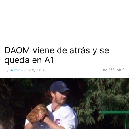
DAOM viene de atrás y se
queda en A1
935
0
By
admin
-
julio 9, 2010