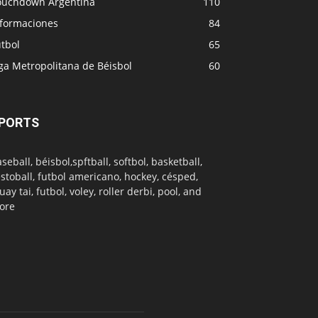
ouchdown Argentina
110
nformaciones
84
tbol
65
ga Metropolitana de Béisbol
60
PORTS
seball, béisbol,spftball, softbol, basketball,
stoball, futbol americano, hockey, césped,
ay tai, futbol, voley, roller derbi, pool, and
ore