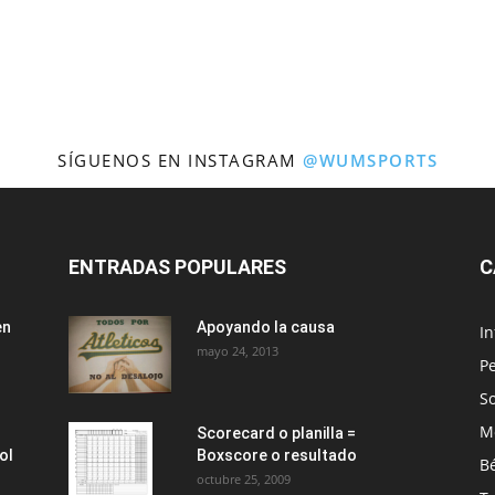
SÍGUENOS EN INSTAGRAM
@WUMSPORTS
ENTRADAS POPULARES
C
en
Apoyando la causa
I
mayo 24, 2013
Pe
So
M
Scorecard o planilla =
ol
Boxscore o resultado
Bé
octubre 25, 2009