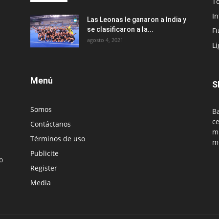
T
I
Las Leonas le ganaron a India y
se clasificaron a la...
Fu
agosto 4, 2021
Li
Menú
S
Somos
Ba
ce
Contáctanos
mu
Términos de uso
m
Publicite
o
Register
Media