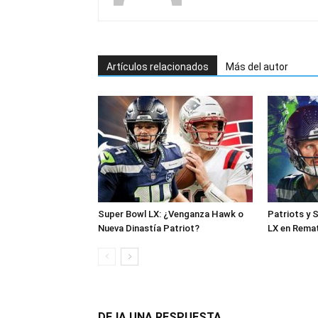
Artículos relacionados
Más del autor
Super Bowl LX: ¿Venganza Hawk o
Patriots y 
Nueva Dinastía Patriot?
LX en Rema
DEJA UNA RESPUESTA