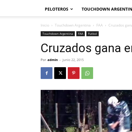
PELOTEROS
TOUCHDOWN ARGENTI
Inicio
Touchdown Argentina
FAA
Cruzados gana
Touchdown Argentina
FAA
Futbol
Cruzados gana en
Por
admin
-
junio 22, 2015