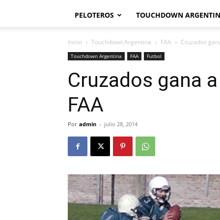
PELOTEROS
TOUCHDOWN ARGENTI
Inicio
Touchdown Argentina
FAA
Cruzados gana
Touchdown Argentina
FAA
Futbol
Cruzados gana a 
FAA
Por
admin
-
julio 28, 2014