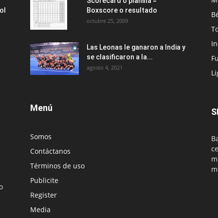
Scorecard o planilla =
ol
Boxscore o resultado
Bé
octubre 25, 2009
T
I
Las Leonas le ganaron a India y
se clasificaron a la...
Fu
agosto 4, 2021
Li
Menú
S
Somos
Ba
ce
Contáctanos
mu
Términos de uso
m
Publicite
o
Register
Media