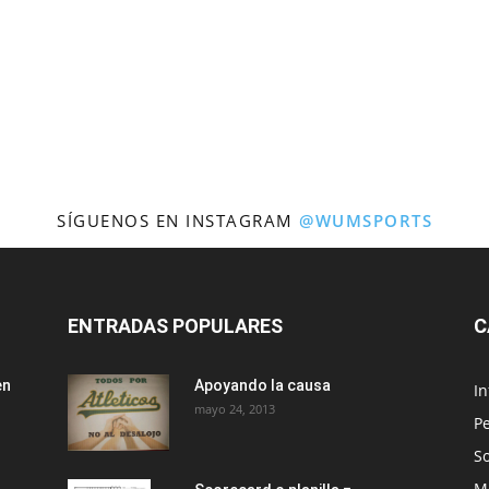
SÍGUENOS EN INSTAGRAM
@WUMSPORTS
ENTRADAS POPULARES
C
en
Apoyando la causa
I
mayo 24, 2013
Pe
So
M