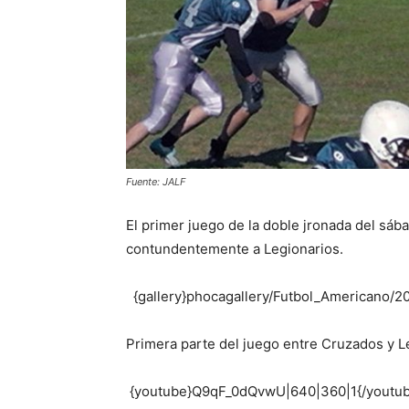
Fuente: JALF
El primer juego de la doble jronada del sáb
contundentemente a Legionarios.
{gallery}phocagallery/Futbol_Americano/20
Primera parte del juego entre Cruzados y L
{youtube}Q9qF_0dQvwU|640|360|1{/youtub