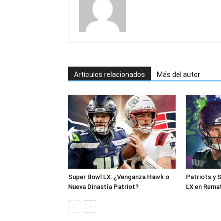
Artículos relacionados
Más del autor
Super Bowl LX: ¿Venganza Hawk o
Patriots y 
Nueva Dinastía Patriot?
LX en Rema