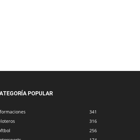
ATEGORÍA POPULAR
nformaciones
341
loteros
316
ftbol
256
otorsports
174