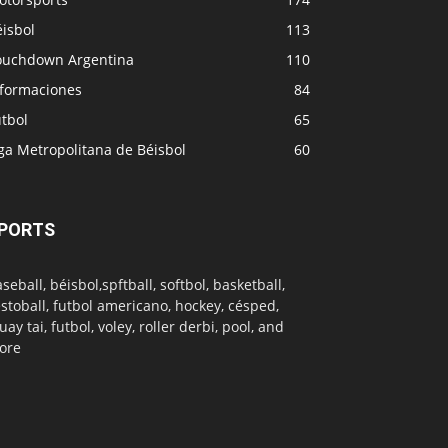
isbol
113
ouchdown Argentina
110
nformaciones
84
tbol
65
ga Metropolitana de Béisbol
60
PORTS
seball, béisbol,spftball, softbol, basketball,
stoball, futbol americano, hockey, césped,
ay tai, futbol, voley, roller derbi, pool, and
ore