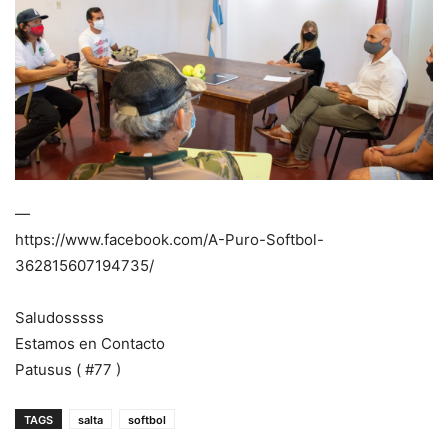
—
https://www.facebook.com/A-Puro-Softbol-
362815607194735/
Saludosssss
Estamos en Contacto
Patusus ( #77 )
TAGS
salta
softbol