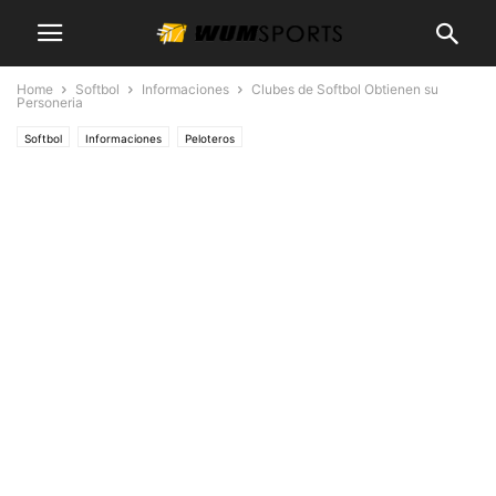
Home
Softbol
Informaciones
Clubes de Softbol Obtienen su
Personeria
Softbol
Informaciones
Peloteros