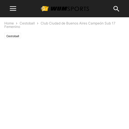
Home
Cestoball
Club Ciudad de Buenos Aires Campeón Sub 17
Femenino
Cestoball