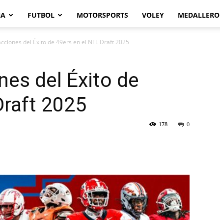
NA
FUTBOL
MOTORSPORTS
VOLEY
MEDALLERO
cciones del Éxito de 49ers en el NFL Draft 2025
nes del Éxito de
Draft 2025
178
0