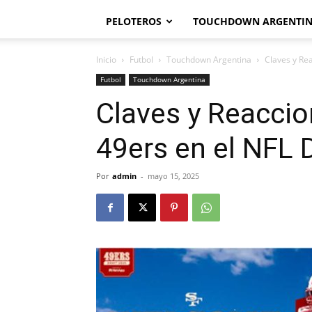
PELOTEROS
TOUCHDOWN ARGENTI
Inicio
Futbol
Touchdown Argentina
Claves y Rea
Futbol
Touchdown Argentina
Claves y Reaccio
49ers en el NFL 
Por
admin
-
mayo 15, 2025