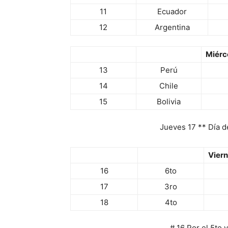
11
Ecuador
12
Argentina
Miérc
13
Perú
14
Chile
15
Bolivia
Jueves 17 ** Día 
Viern
16
6to
17
3ro
18
4to
# 16 Por el 5to 