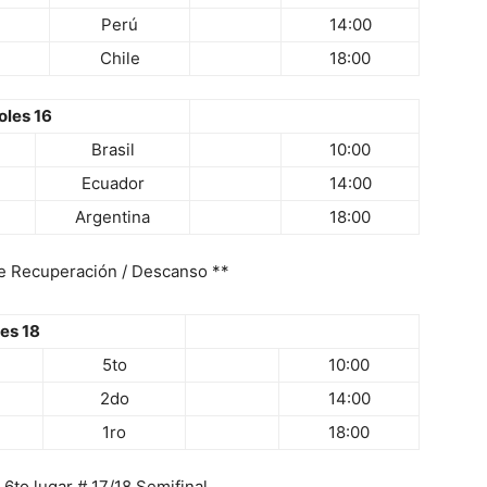
Perú
14:00
Chile
18:00
oles 16
Brasil
10:00
Ecuador
14:00
Argentina
18:00
de Recuperación / Descanso **
es 18
5to
10:00
2do
14:00
1ro
18:00
y 6to lugar # 17/18 Semifinal