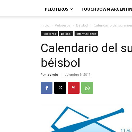
PELOTEROS
TOUCHDOWN ARGENTI
Inicio
Peloteros
Béisbol
Calendario del suramer
Peloteros
Béisbol
Informaciones
Calendario del s
béisbol
Por
admin
-
noviembre 3, 2011