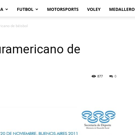
NA
FUTBOL
MOTORSPORTS
VOLEY
MEDALLERO
icano de béisbol
uramericano de
877
0