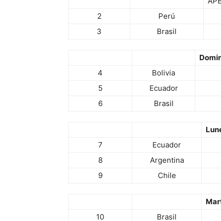
APE
2
Perú
3
Brasil
Domin
4
Bolivia
5
Ecuador
6
Brasil
Lun
7
Ecuador
8
Argentina
9
Chile
Mar
10
Brasil