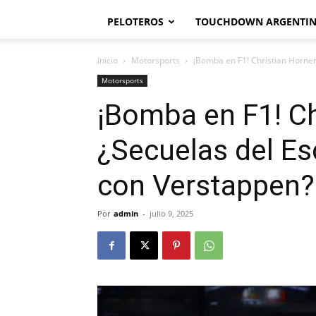
PELOTEROS
TOUCHDOWN ARGENTI
Inicio
Motorsports
¡Bomba en F1! Christian Horne
Motorsports
¡Bomba en F1! Ch
¿Secuelas del Es
con Verstappen?
Por
admin
-
julio 9, 2025