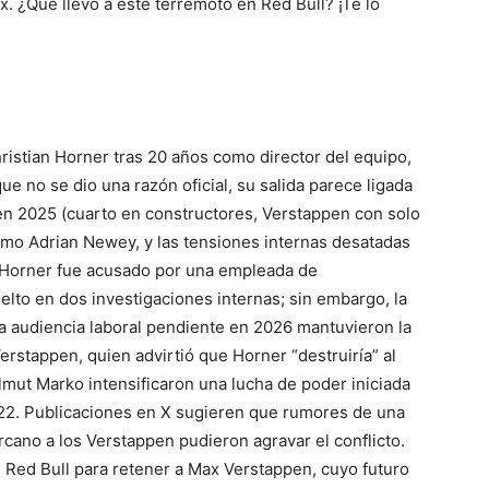
. ¿Qué llevó a este terremoto en Red Bull? ¡Te lo
hristian Horner tras 20 años como director del equipo,
e no se dio una razón oficial, su salida parece ligada
l en 2025 (cuarto en constructores, Verstappen con solo
 como Adrian Newey, y las tensiones internas desatadas
. Horner fue acusado por una empleada de
lto en dos investigaciones internas; sin embargo, la
na audiencia laboral pendiente en 2026 mantuvieron la
Verstappen, quien advirtió que Horner “destruiría” al
lmut Marko intensificaron una lucha de poder iniciada
022. Publicaciones en X sugieren que rumores de una
rcano a los Verstappen pudieron agravar el conflicto.
e Red Bull para retener a Max Verstappen, cuyo futuro