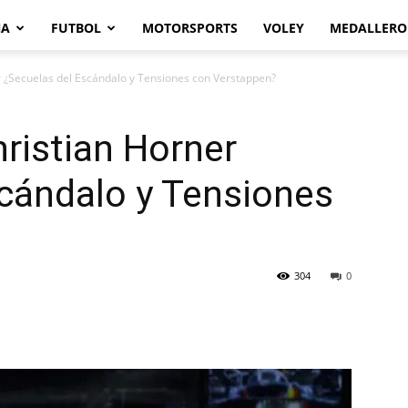
NA
FUTBOL
MOTORSPORTS
VOLEY
MEDALLERO
r ¿Secuelas del Escándalo y Tensiones con Verstappen?
ristian Horner
cándalo y Tensiones
304
0