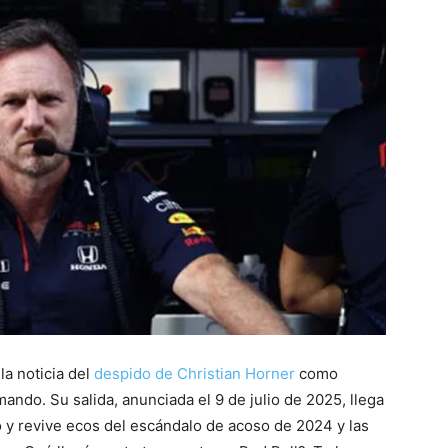
a noticia del
despido de Christian Horner
como
mando. Su salida, anunciada el 9 de julio de 2025, llega
o y revive ecos del escándalo de acoso de 2024 y las