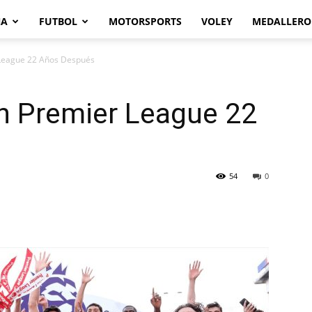
NA
FUTBOL
MOTORSPORTS
VOLEY
MEDALLERO
League 22 Años Después
 Premier League 22
54
0