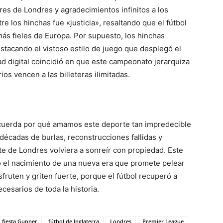
es de Londres y agradecimientos infinitos a los
re los hinchas fue «justicia», resaltando que el fútbol
 más fieles de Europa. Por supuesto, los hinchas
stacando el vistoso estilo de juego que desplegó el
d digital coincidió en que este campeonato jerarquiza
os vencen a las billeteras ilimitadas.
ecuerda por qué amamos este deporte tan impredecible
écadas de burlas, reconstrucciones fallidas y
te de Londres volviera a sonreír con propiedad. Este
o el nacimiento de una nueva era que promete pelear
sfruten y griten fuerte, porque el fútbol recuperó a
esarios de toda la historia.
fiesta Gunner
fútbol de Inglaterra
Londres
Premier League