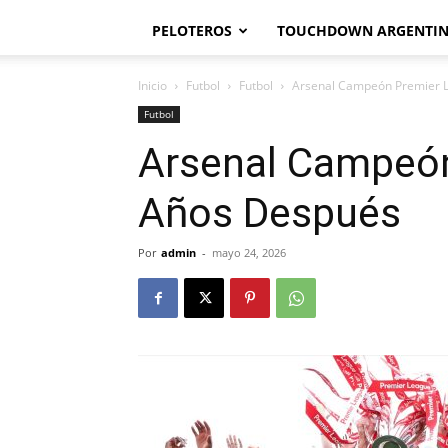
PELOTEROS
TOUCHDOWN ARGENTI
Inicio
Futbol
Futbol
Arsenal Campeón Premier 
Futbol
Arsenal Campeón
Años Después
Por
admin
-
mayo 24, 2026