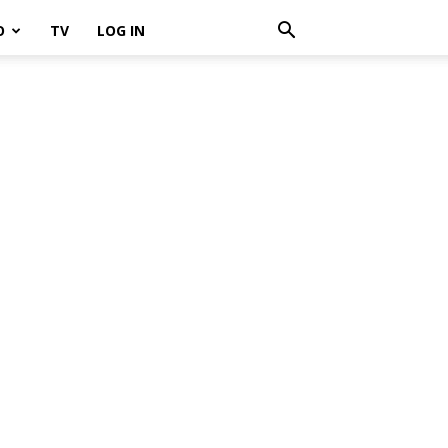
O
TV
LOG IN