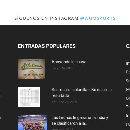
SÍGUENOS EN INSTAGRAM
@WUMSPORTS
ENTRADAS POPULARES
C
n
Apoyando la causa
I
mayo 24, 2013
Pe
So
M
Scorecard o planilla = Boxscore o
l
resultado
Bé
octubre 25, 2009
T
I
n
Las Leonas le ganaron a India y
se clasificaron a la...
Fu
agosto 4, 2021