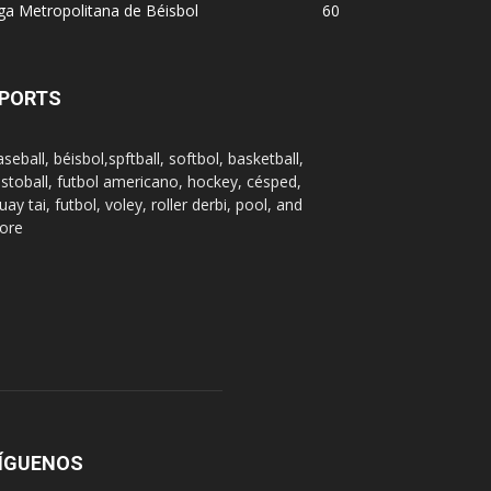
ga Metropolitana de Béisbol
60
PORTS
seball, béisbol,spftball, softbol, basketball,
stoball, futbol americano, hockey, césped,
ay tai, futbol, voley, roller derbi, pool, and
ore
ÍGUENOS