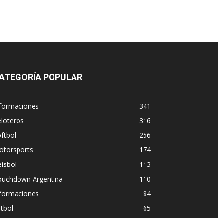
ATEGORÍA POPULAR
nformaciones
341
loteros
316
ftbol
256
otorsports
174
isbol
113
ouchdown Argentina
110
nformaciones
84
tbol
65