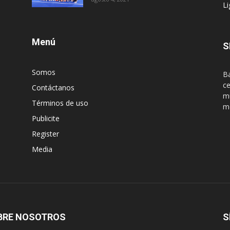
Li
Menú
S
Somos
Ba
ce
Contáctanos
mu
Términos de uso
m
Publicite
Register
Media
BRE NOSOTROS
S