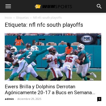
Inicio
Etiquetas
Nfl nfc south playoffs
Etiqueta: nfl nfc south playoffs
Ewers Brilla y Dolphins Derrotan
Agónicamente 20-17 a Bucs en Semana...
admin
-
diciembre 29, 2025
0