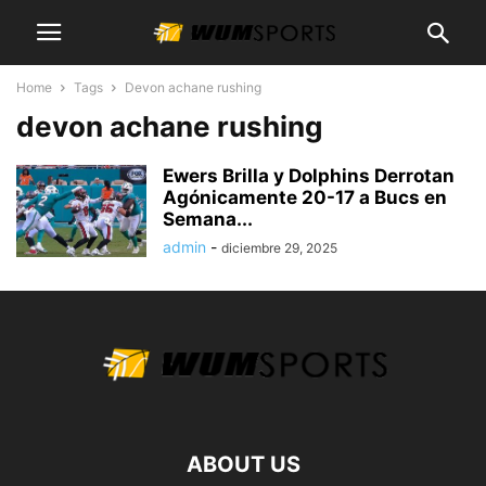
Home
Tags
Devon achane rushing
devon achane rushing
Ewers Brilla y Dolphins Derrotan
Agónicamente 20-17 a Bucs en
Semana...
admin
-
diciembre 29, 2025
ABOUT US