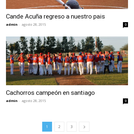
Cande Acuña regreso a nuestro pais
admin
-
agosto 28, 2015
0
Cachorros campeón en santiago
admin
-
agosto 28, 2015
0
1
2
3